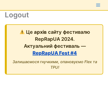
Перейти
до
Logout
вмісту
Це
архів
сайту фестивалю
RepRapUA 2024.
Актуальний фестиваль —
RepRapUA Fest #4
Залишаємося гнучкими, опановуємо Flex та
TPU!